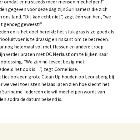
keer omdat er nu steeds meer mensen meehelpen!”
en gegeven voor deze dag zijn Surinamers die zich
ons land. “Dit kan echt niet”, zegt één van hen, “we
et genoeg geweest!”
den en is het doel bereikt: het stuk gras is zo goed als
riooluitvoer is te drassig en riskant om te betreden.
daar nog helemaal vol met flessen en andere troep.
ijn verder praten met DC Nerkust om te kijken naar
oplossing. “We zijn nu teveel bezig met
oeld het ook is…”, zegt Cornelisse.
aties ook een grote Clean Up houden op Leonsberg bij
ar we veel toeristen helaas laten zien hoe slecht het
n Suriname. Iedereen die wil meehelpen wordt van
den zodra de datum bekend is.