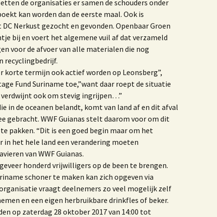
etten de organisaties er samen de schouders onder
boekt kan worden dan de eerste maal. Ook is
t DC Nerkust gezocht en gevonden. Openbaar Groen
je bij en voert het algemene vuil af dat verzameld
en voor de afvoer van alle materialen die nog
 recyclingbedrijf.
r korte termijn ook actief worden op Leonsberg”,
tage Fund Suriname toe,”want daar roept de situatie
e verdwijnt ook om stevig ingrijpen…”
ie in de oceanen belandt, komt van land af en dit afval
ee gebracht. WWF Guianas stelt daarom voor om dit
te pakken. “Dit is een goed begin maar om het
r in het hele land een verandering moeten
Lavieren van WWF Guianas.
eveer honderd vrijwilligers op de been te brengen.
uriname schoner te maken kan zich opgeven via
organisatie vraagt deelnemers zo veel mogelijk zelf
men en een eigen herbruikbare drinkfles of beker.
n op zaterdag 28 oktober 2017 van 14:00 tot