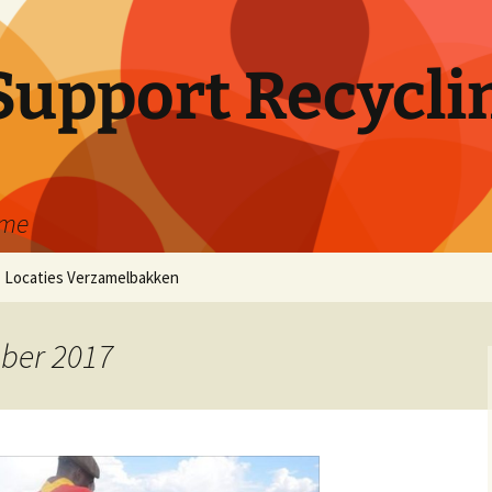
Support Recycli
ame
Locaties Verzamelbakken
Coronie
ober 2017
Paramaribo
Nickerie
Marowijne