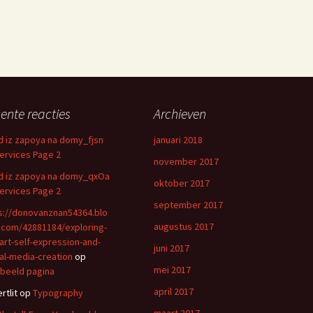
ente reacties
Archieven
d iz zapoya na domy_fjsn
januari 2018
ervices Page 2
november 2017
d iz zapoya na domy_qxOa
oktober 2017
ervices Page 2
september 2017
s://donovanznan54364.blo
augustus 2017
.com/42881184/exploring-
-art-self-expression-and-
juni 2017
tal-media-creation
op
mei 2017
beeld pagina
april 2017
rtlit
op
Typography
maart 2017