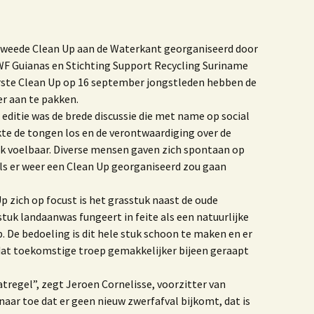
tweede Clean Up aan de Waterkant georganiseerd door
F Guianas en Stichting Support Recycling Suriname
erste Clean Up op 16 september jongstleden hebben de
er aan te pakken.
 editie was de brede discussie die met name op social
te de tongen los en de verontwaardiging over de
ijk voelbaar. Diverse mensen gaven zich spontaan op
als er weer een Clean Up georganiseerd zou gaan
 zich op focust is het grasstuk naast de oude
stuk landaanwas fungeert in feite als een natuurlijke
p. De bedoeling is dit hele stuk schoon te maken en er
dat toekomstige troep gemakkelijker bijeen geraapt
aatregel”, zegt Jeroen Cornelisse, voorzitter van
 naar toe dat er geen nieuw zwerfafval bijkomt, dat is