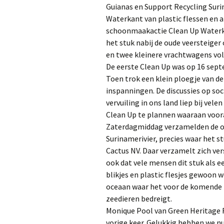
Guianas en Support Recycling Surin
Waterkant van plastic flessen en 
schoonmaakactie Clean Up Waterka
het stuk nabij de oude veersteiger
en twee kleinere vrachtwagens vol
De eerste Clean Up was op 16 sept
Toen trok een klein ploegje van d
inspanningen. De discussies op soc
vervuiling in ons land liep bij vel
Clean Up te plannen waaraan voora
Zaterdagmiddag verzamelden de orga
Surinamerivier, precies waar het s
Cactus NV. Daar verzamelt zich ver
ook dat vele mensen dit stuk als e
blikjes en plastic flesjes gewoon 
oceaan waar het voor de komende ti
zeedieren bedreigt.
Monique Pool van Green Heritage Fu
vorige keer. Gelukkig hebben we n