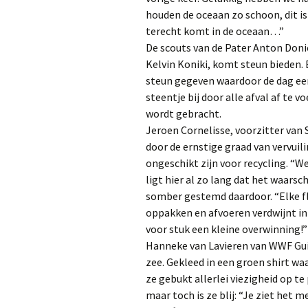
houden de oceaan zo schoon, dit i
terecht komt in de oceaan…”
De scouts van de Pater Anton Donic
Kelvin Koniki, komt steun bieden.
steun gegeven waardoor de dag ee
steentje bij door alle afval af te 
wordt gebracht.
Jeroen Cornelisse, voorzitter van
door de ernstige graad van vervuili
ongeschikt zijn voor recycling. “
ligt hier al zo lang dat het waarschi
somber gestemd daardoor. “Elke fle
oppakken en afvoeren verdwijnt in i
voor stuk een kleine overwinning!”
Hanneke van Lavieren van WWF Guian
zee. Gekleed in een groen shirt wa
ze gebukt allerlei viezigheid op te
maar toch is ze blij: “Je ziet het