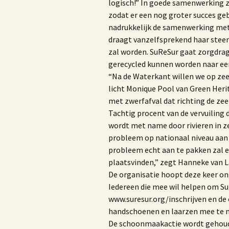
logisch!” In goede samenwerking z
zodat er een nog groter succes ge
nadrukkelijk de samenwerking me
draagt vanzelfsprekend haar steent
zal worden. SuReSur gaat zorgdrag
gerecycled kunnen worden naar een
“Na de Waterkant willen we op zee
licht Monique Pool van Green Heri
met zwerfafval dat richting de ze
Tachtig procent van de vervuiling d
wordt met name door rivieren in z
probleem op nationaal niveau aan 
probleem echt aan te pakken zal e
plaatsvinden,” zegt Hanneke van 
De organisatie hoopt deze keer ong
Iedereen die mee wil helpen om S
www.suresur.org/inschrijven en de 
handschoenen en laarzen mee te ne
De schoonmaakactie wordt gehoude