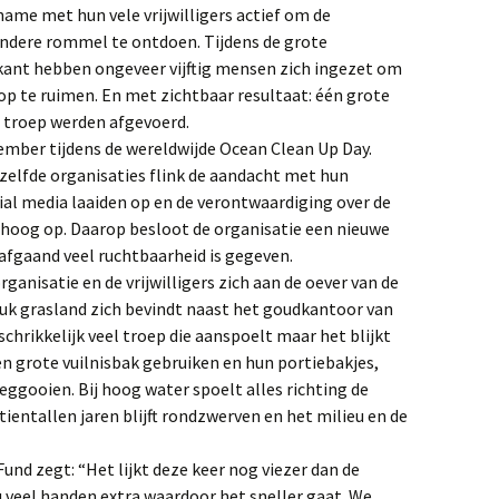
ame met hun vele vrijwilligers actief om de
andere rommel te ontdoen. Tijdens de grote
nt hebben ongeveer vijftig mensen zich ingezet om
 op te ruimen. En met zichtbaar resultaat: één grote
 troep werden afgevoerd.
ember tijdens de wereldwijde Ocean Clean Up Day.
ezelfde organisaties flink de aandacht met hun
ial media laaiden op en de verontwaardiging over de
en hoog op. Daarop besloot de organisatie een nieuwe
fgaand veel ruchtbaarheid is gegeven.
nisatie en de vrijwilligers zich aan de oever van de
tuk grasland zich bevindt naast het goudkantoor van
schrikkelijk veel troep die aanspoelt maar het blijkt
en grote vuilnisbak gebruiken en hun portiebakjes,
weggooien. Bij hoog water spoelt alles richting de
entallen jaren blijft rondzwerven en het milieu en de
nd zegt: “Het lijkt deze keer nog viezer dan de
u veel handen extra waardoor het sneller gaat. We