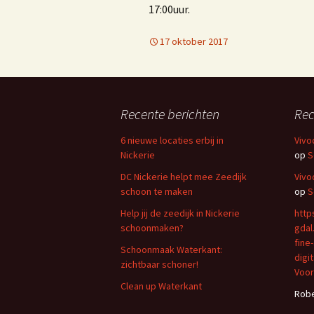
17:00uur.
17 oktober 2017
Recente berichten
Rec
6 nieuwe locaties erbij in
Vivo
Nickerie
op
S
DC Nickerie helpt mee Zeedijk
Vivo
schoon te maken
op
S
Help jij de zeedijk in Nickerie
http
schoonmaken?
gdal
fine
Schoonmaak Waterkant:
digi
zichtbaar schoner!
Voor
Clean up Waterkant
Robe