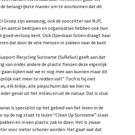
s de belangrijkste manier om te voorkomen dat dit
i Groep zijn aanwezig, ook de voorzitter van NJP,
 Een aantal bedrijven en organisaties hebben ook hun
n goed verloop kent. Ook Openbaar Groen draagt haar
voeren dat door de vele mensen in zakken naar de kant
 Support Recycling Suriname (SuReSur) geeft aan dat
ng van onder andere de plastic flessen deze eigenlijk
We gaan kijken wat we er nog mee aan kunnen maar dit
jnlijk niet meer te redden valt”. Toch is hij niet
s, elk blikje, alle piepschuim dat we hier nu
eder geval uit het milieu en uit de natuur. Dat is stuk
as is specialist op het gebied van het leven in de
ar op de rug staat te lezen “Clean Up Suriname” staat
 pakken en in een plastic zak te doen. Het is zwaar
 meter voor meter schoner worden. Het gaat wat dat