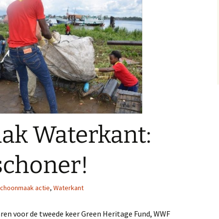
Sipaliwini
Wanica
k Waterkant:
schoner!
choonmaak actie
,
Waterkant
ren voor de tweede keer Green Heritage Fund, WWF