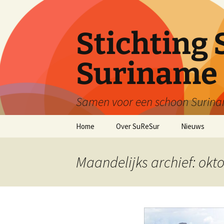
Ga
naar
de
Stichting 
inhoud
Suriname
Samen voor een schoon Surin
Home
Over SuReSur
Nieuws
Maandelijks archief: okt