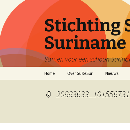
Ga
naar
de
Stichting 
inhoud
Suriname
Samen voor een schoon Surin
Home
Over SuReSur
Nieuws
20883633_101556731