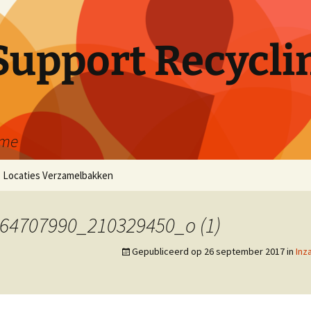
Support Recycli
ame
Locaties Verzamelbakken
Coronie
64707990_210329450_o (1)
Paramaribo
Gepubliceerd op
26 september 2017
in
Inz
Nickerie
Marowijne