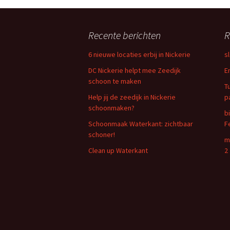
Recente berichten
R
6 nieuwe locaties erbij in Nickerie
s
DC Nickerie helpt mee Zeedijk
E
schoon te maken
T
Help jij de zeedijk in Nickerie
p
schoonmaken?
b
Schoonmaak Waterkant: zichtbaar
F
schoner!
m
Clean up Waterkant
2