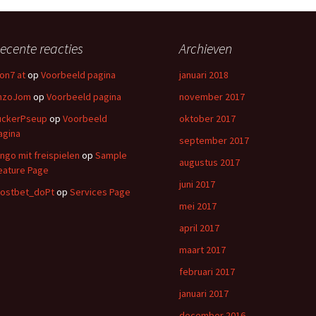
ecente reacties
Archieven
lon7 at
op
Voorbeeld pagina
januari 2018
nzoJom
op
Voorbeeld pagina
november 2017
uckerPseup
op
Voorbeeld
oktober 2017
agina
september 2017
ingo mit freispielen
op
Sample
augustus 2017
eature Page
juni 2017
ostbet_doPt
op
Services Page
mei 2017
april 2017
maart 2017
februari 2017
januari 2017
december 2016